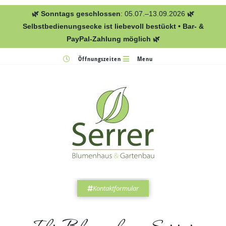
🌿 Sonntags geschlossen
: 05.07.–13.09.2026
🌿
Selbstbedienungsecke ist liebevoll bestückt • Bar- &
PayPal-Zahlung möglich 🌿
Öffnungszeiten
Menu
Kontaktformular